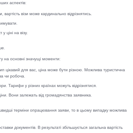
нших аспектів:
ти, вартість візи може кардинально відрізнятись.
римувати.
 ціні на візу.
ше.
агу на основні значущі моменти:
ий тип цікавий для вас, ціна може бути різною. Можлива туристична
за чи робоча.
ори. Тарифи у різних країнах можуть відрізнятися.
іни. Вони залежать від громадянства заявника.
айшвидші терміни опрацювання заяви, то в цьому випадку можлива
ставки документів. В результаті збільшується загальна вартість