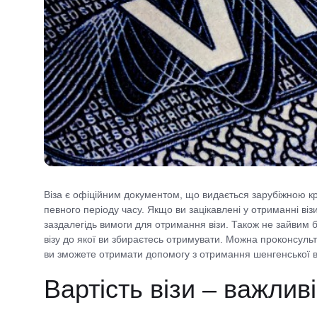
Віза є офіційним документом, що видається зарубіжною кр
певного періоду часу. Якщо ви зацікавлені у отриманні віз
заздалегідь вимоги для отримання візи. Також не зайвим 
візу до якої ви збираєтесь отримувати. Можна проконсульт
ви зможете отримати допомогу з отримання шенгенської ві
Вартість візи – важлив