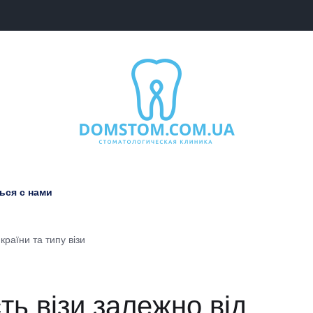
ься с нами
країни та типу візи
ть візи залежно від