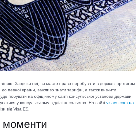
аїною. Завдяки візі, ви маєте право перебувати в державі протягом
и до певної країни, важливо знати тарифи, а також вивчити
буде побувати на офіційному сайті консульської установи держави,
уватися у консульському відділі посольства. На сайті
visaes.com.ua
зи від Visa ES.
і моменти