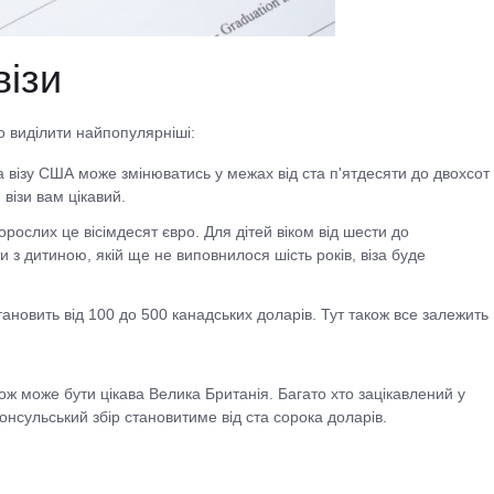
візи
то виділити найпопулярніші:
а візу США може змінюватись у межах від ста п'ятдесяти до двохсот
 візи вам цікавий.
орослих це вісімдесят євро. Для дітей віком від шести до
и з дитиною, якій ще не виповнилося шість років, віза буде
тановить від 100 до 500 канадських доларів. Тут також все залежить
ж може бути цікава Велика Британія. Багато хто зацікавлений у
консульський збір становитиме від ста сорока доларів.