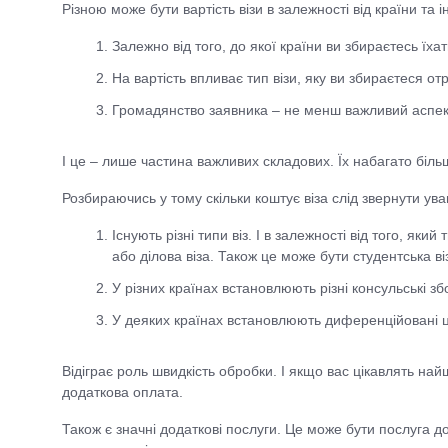
Різною може бути вартість візи в залежності від країни та і
Залежно від того, до якої країни ви збираєтесь їха
На вартість впливає тип візи, яку ви збираєтеся от
Громадянство заявника – не менш важливий аспект у
І це – лише частина важливих складових. Їх набагато біль
Розбираючись у тому скільки коштує віза слід звернути ув
Існують різні типи віз. І в залежності від того, як
або ділова віза. Також це може бути студентська ві
У різних країнах встановлюють різні консульські зб
У деяких країнах встановлюють диференційовані ц
Відіграє роль швидкість обробки. І якщо вас цікавлять н
додаткова оплата.
Також є значні додаткові послуги. Це може бути послуга до