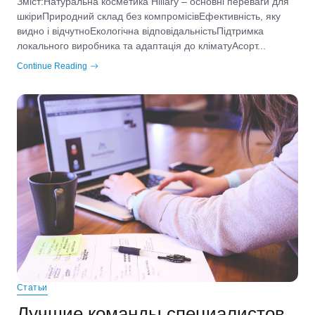
Зміст:Натуральна косметика Hillary – основні переваги для
шкіриПриродний склад без компромісівЕфективність, яку
видно і відчутноЕкологічна відповідальністьПідтримка
локального виробника та адаптація до кліматуАсорт...
Continue Reading
Статьи
Лучшие команды специалистов,