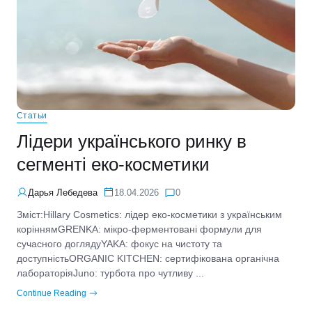
Статьи
Лідери українського ринку в
сегменті еко-косметики
Дарья Лебедева
18.04.2026
0
Зміст:Hillary Cosmetics: лідер еко-косметики з українським
коріннямGRENKA: мікро-ферментовані формули для
сучасного доглядуYAKA: фокус на чистоту та
доступністьORGANIC KITCHEN: сертифікована органічна
лабораторіяJuno: турбота про чутливу ...
Continue Reading