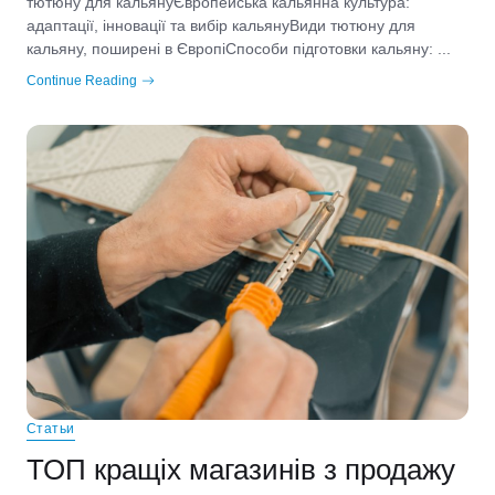
тютюну для кальянуЄвропейська кальянна культура:
адаптації, інновації та вибір кальянуВиди тютюну для
кальяну, поширені в ЄвропіСпособи підготовки кальяну: ...
Continue Reading
Статьи
ТОП кращіх магазинів з продажу