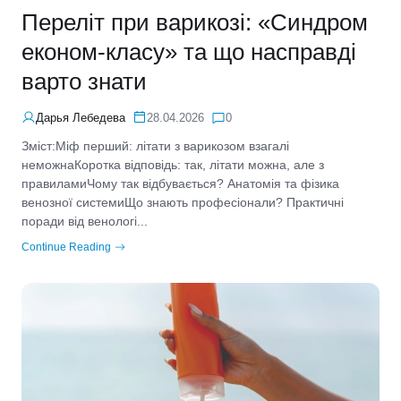
Переліт при варикозі: «Синдром
економ-класу» та що насправді
варто знати
Дарья Лебедева
28.04.2026
0
Зміст:Міф перший: літати з варикозом взагалі
неможнаКоротка відповідь: так, літати можна, але з
правиламиЧому так відбувається? Анатомія та фізика
венозної системиЩо знають професіонали? Практичні
поради від венологі...
Continue Reading