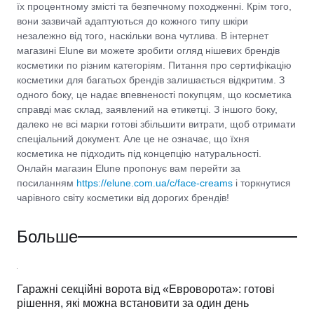
їх процентному змісті та безпечному походженні. Крім того,
вони зазвичай адаптуються до кожного типу шкіри
незалежно від того, наскільки вона чутлива. В інтернет
магазині Elune ви можете зробити огляд нішевих брендів
косметики по різним категоріям. Питання про сертифікацію
косметики для багатьох брендів залишається відкритим. З
одного боку, це надає впевненості покупцям, що косметика
справді має склад, заявлений на етикетці. З іншого боку,
далеко не всі марки готові збільшити витрати, щоб отримати
спеціальний документ. Але це не означає, що їхня
косметика не підходить під концепцію натуральності.
Онлайн магазин Elune пропонує вам перейти за
посиланням
https://elune.com.ua/c/face-creams
і торкнутися
чарівного світу косметики від дорогих брендів!
Больше
Гаражні секційні ворота від «Евроворота»: готові
рішення, які можна встановити за один день