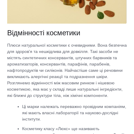
Відмінності косметики
Плюси натуральної косметики є очевидними. Вона безпечна
для здоров'я та нешкідлива для довкілля. Такі засоби не
містять синтетичних консервантів, штучних барвників та
ароматизаторів, консервантів, парафінів, парабенів,
нафтопродуктів чи силіконів. Найчастіше саме ці речовини
викликають алергічні реакції та подразнення шкіри.
Розглянемо відмінності між масовим ринком і нішевою
косметикою, яка має у складі лише натуральні інгредієнти,
які ближчі до структури тіла, ніж хімічні компоненти.
Ці марки належать переважно провідним компаніям,
які мають власні лабораторії та науково-дослідні
інститути.
Косметику класу «Люкс» ще називають