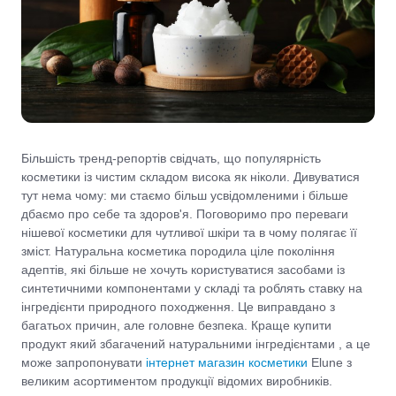
Більшість тренд-репортів свідчать, що популярність
косметики із чистим складом висока як ніколи. Дивуватися
тут нема чому: ми стаємо більш усвідомленими і більше
дбаємо про себе та здоров'я. Поговоримо про переваги
нішевої косметики для чутливої шкіри та в чому полягає її
зміст. Натуральна косметика породила ціле покоління
адептів, які більше не хочуть користуватися засобами із
синтетичними компонентами у складі та роблять ставку на
інгредієнти природного походження. Це виправдано з
багатьох причин, але головне безпека. Краще купити
продукт який збагачений натуральними інгредієнтами , а це
може запропонувати
інтернет магазин косметики
Elune з
великим асортиментом продукції відомих виробників.