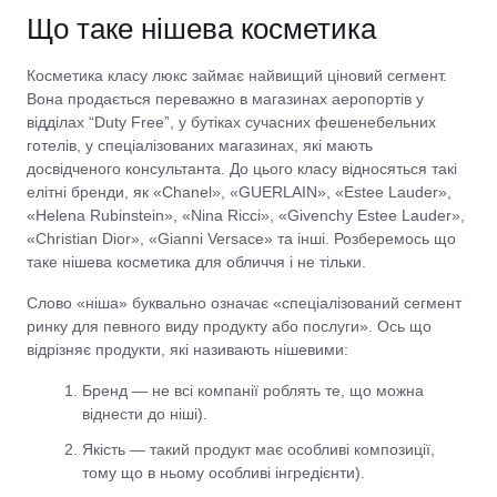
Що таке нішева косметика
Косметика класу люкс займає найвищий ціновий сегмент.
Вона продається переважно в магазинах аеропортів у
відділах “Duty Free”, у бутіках сучасних фешенебельних
готелів, у спеціалізованих магазинах, які мають
досвідченого консультанта. До цього класу відносяться такі
елітні бренди, як «Chanel», «GUERLAIN», «Estee Lauder»,
«Helena Rubinstein», «Nina Ricci», «Givenchy Estee Lauder»,
«Christian Dior», «Gianni Versace» та інші. Розберемось що
таке нішева косметика для обличчя і не тільки.
Слово «ніша» буквально означає «спеціалізований сегмент
ринку для певного виду продукту або послуги». Ось що
відрізняє продукти, які називають нішевими:
Бренд — не всі компанії роблять те, що можна
віднести до ніші).
Якість — такий продукт має особливі композиції,
тому що в ньому особливі інгредієнти).