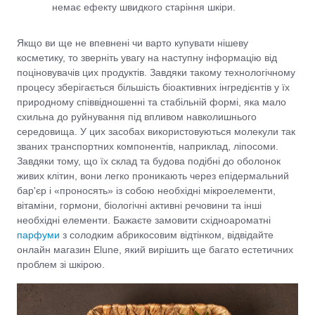
немає ефекту швидкого старіння шкіри.
Якщо ви ще не впевнені чи варто купувати нішеву
косметику, то зверніть увагу на наступну інформацію від
поціновувачів цих продуктів. Завдяки такому технологічному
процесу зберігається більшість біоактивних інгредієнтів у їх
природному співвідношенні та стабільній формі, яка мало
схильна до руйнування під впливом навколишнього
середовища. У цих засобах використовуються молекули так
званих транспортних компонентів, наприклад, ліпосоми.
Завдяки тому, що їх склад та будова подібні до оболонок
живих клітин, вони легко проникають через епідермальний
бар'єр і «проносять» із собою необхідні мікроелементи,
вітаміни, гормони, біологічні активні речовини та інші
необхідні елементи. Бажаєте замовити східноароматні
парфуми
з солодким абрикосовим відтінком, відвідайте
онлайн магазин Elune, який вирішить ще багато естетичних
проблем зі шкірою.