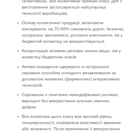
селективною, або косметикою преміум класу. Для її
виготовлення застосовуються найсучасніші
технології виробництва.
Основу косметичної продукції, включаючи
консерванти, на 70-80% становлять дорогі, безпечні,
натуральні, високоякісні, рослинні компоненти, які у
бюджетній косметиці не використовуються.
Концентрація активних речовин значно вища, ніж у
косметиці бюджетних класів.
Активні інгредієнти одержують із натуральної
сировини способом холодного вичавлювання за
допомогою ензимних (ферментних) інтерактивних
технологій.
Сировиною є генетично немодифіковані рослини,
вирощені без використання штучних хімічних
добрив.
Вся косметика цього класу має високий рівень
гіпоалергенності, позбавлена властивості звикання
або залежності. Після припинення її використання